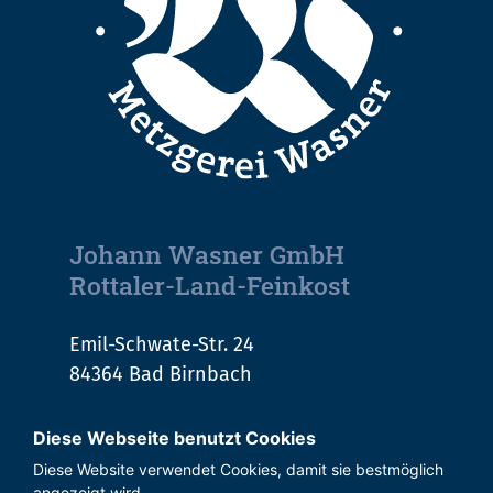
Johann Wasner GmbH
Rottaler-Land-Feinkost
Emil-Schwate-Str. 24
84364 Bad Birnbach
Tel.:
+49 (0) 8563 293-0
Diese Webseite benutzt Cookies
E-Mail:
info@metzgereiwasner.de
Diese Website verwendet Cookies, damit sie bestmöglich
angezeigt wird.