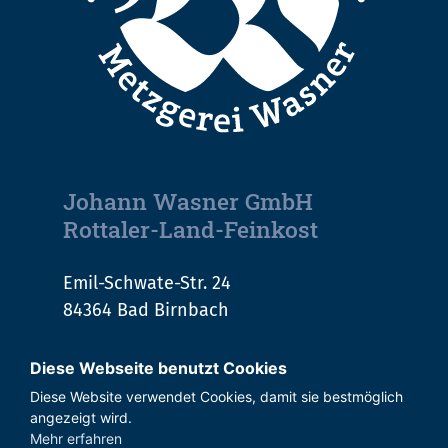
Johann Wasner GmbH
Rottaler-Land-Feinkost
Emil-Schwate-Str. 24
84364 Bad Birnbach
Tel.:
+49 (0) 8563 293-0
Diese Webseite benutzt Cookies
E-Mail:
info@metzgereiwasner.de
Diese Website verwendet Cookies, damit sie bestmöglich
angezeigt wird.
Mehr erfahren
Hinweisgeberportal
Impressum